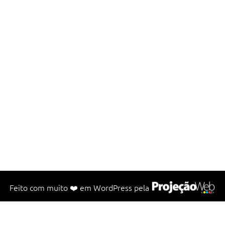
Feito com muito ❤️ em
WordPress
pela